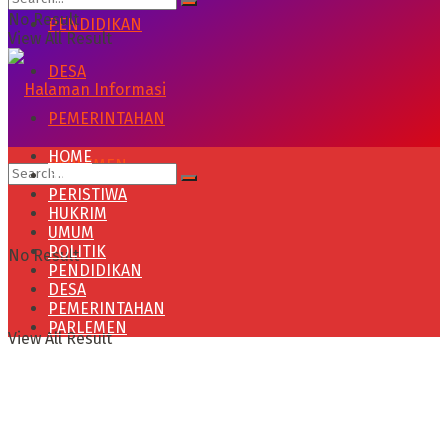
No Result
PENDIDIKAN
View All Result
DESA
PEMERINTAHAN
HOME
PARLEMEN
HEADLINE
PERISTIWA
HUKRIM
UMUM
POLITIK
No Result
PENDIDIKAN
DESA
PEMERINTAHAN
PARLEMEN
View All Result