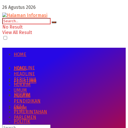
26 Agustus 2026
No Result
View All Result
HOME
HEADLINE
HOME
HEADLINE
PERISTIWA
PERISTIWA
HUKRIM
UMUM
HUKRIM
POLITIK
PENDIDIKAN
DESA
UMUM
PEMERINTAHAN
PARLEMEN
POLITIK