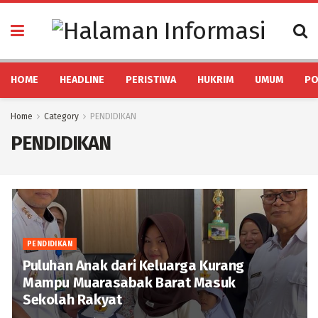
HOME
HEADLINE
PERISTIWA
HUKRIM
UMUM
PO
Home
Category
PENDIDIKAN
PENDIDIKAN
PENDIDIKAN
Puluhan Anak dari Keluarga Kurang
Mampu Muarasabak Barat Masuk
Sekolah Rakyat