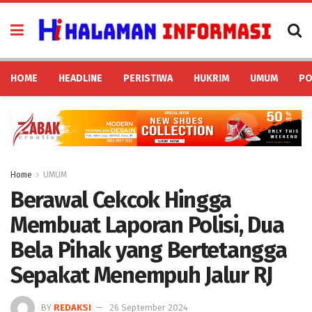
HOME
HEADLINE
PERISTIWA
HUKRIM
UMUM
PO
Home
UMUM
Berawal Cekcok Hingga
Membuat Laporan Polisi, Dua
Bela Pihak yang Bertetangga
Sepakat Menempuh Jalur RJ
BY
REDAKSI
26 September 2024