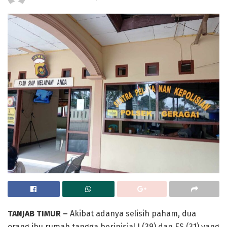
TANJAB TIMUR –
Akibat adanya selisih paham, dua
orang ibu rumah tangga berinisial J (39) dan ES (31) yang