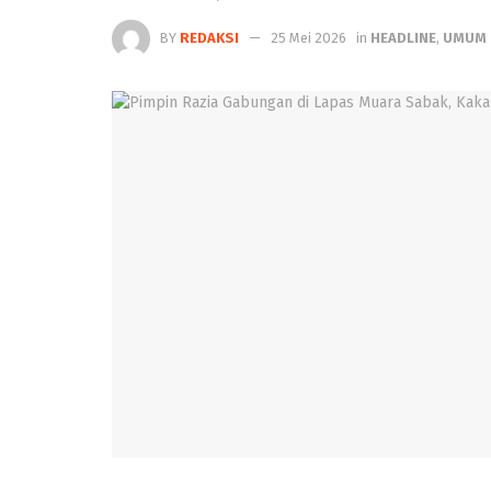
BY
REDAKSI
25 Mei 2026
in
HEADLINE
,
UMUM