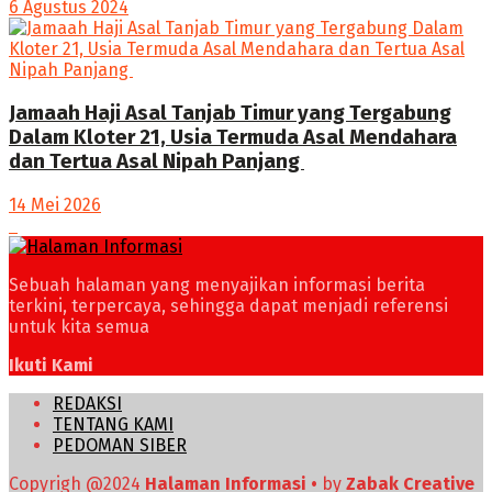
6 Agustus 2024
Jamaah Haji Asal Tanjab Timur yang Tergabung
Dalam Kloter 21, Usia Termuda Asal Mendahara
dan Tertua Asal Nipah Panjang
14 Mei 2026
Sebuah halaman yang menyajikan informasi berita
terkini, terpercaya, sehingga dapat menjadi referensi
untuk kita semua
Ikuti Kami
REDAKSI
TENTANG KAMI
PEDOMAN SIBER
Copyrigh @2024
Halaman Informasi •
by
Zabak Creative