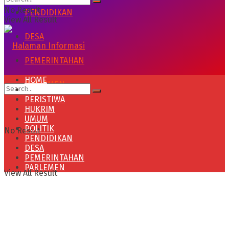
No Result
PENDIDIKAN
View All Result
DESA
PEMERINTAHAN
HOME
PARLEMEN
HEADLINE
PERISTIWA
HUKRIM
UMUM
POLITIK
No Result
PENDIDIKAN
DESA
PEMERINTAHAN
PARLEMEN
View All Result