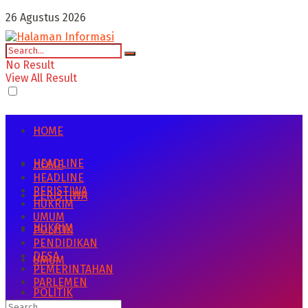
26 Agustus 2026
No Result
View All Result
HOME
HEADLINE
HOME
HEADLINE
PERISTIWA
PERISTIWA
HUKRIM
UMUM
HUKRIM
POLITIK
PENDIDIKAN
DESA
UMUM
PEMERINTAHAN
PARLEMEN
POLITIK