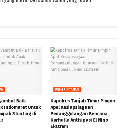
lan yang masih berbahan tanah yang rawan
AN
PEMERINTAHAN
yambut Baik
Kapolres Tanjab Timur Pimpin
R Indomaret Untuk
Apel Kesiapsiagaan
mpak Stunting di
Penanggulangan Bencana
ur
Karhutla Antisipasi El Nino
Ekstrem