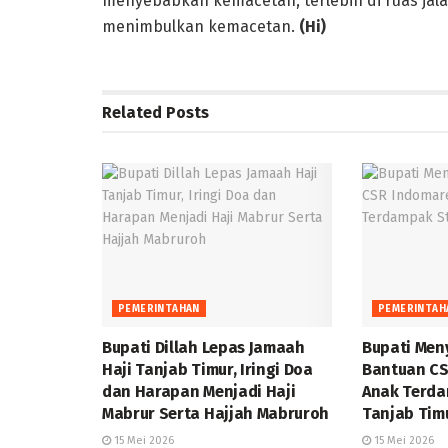
menyebabkan kemacetan, terlebih di ruas ja
menimbulkan kemacetan.
(Hi)
Related
Posts
PEMERINTAHAN
PEMERINTAH
Bupati Dillah Lepas Jamaah
Bupati Men
Haji Tanjab Timur, Iringi Doa
Bantuan CS
dan Harapan Menjadi Haji
Anak Terda
Mabrur Serta Hajjah Mabruroh
Tanjab Tim
15 Mei 2026
15 Mei 2026