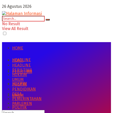
26 Agustus 2026
No Result
View All Result
HOME
HEADLINE
HOME
HEADLINE
PERISTIWA
PERISTIWA
HUKRIM
UMUM
HUKRIM
POLITIK
PENDIDIKAN
DESA
UMUM
PEMERINTAHAN
PARLEMEN
POLITIK