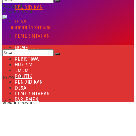
No Result
PENDIDIKAN
View All Result
DESA
PEMERINTAHAN
HOME
PARLEMEN
HEADLINE
PERISTIWA
HUKRIM
UMUM
POLITIK
No Result
PENDIDIKAN
DESA
PEMERINTAHAN
PARLEMEN
View All Result