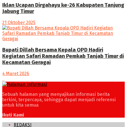
Iklan Ucapan Dirgahayu ke-26 Kabupaten Tanjung
Jabung Timur
21 Oktober 2025
Bupati Dillah Bersama Kepala OPD Hadiri
Kegiatan Safari Ramadan Pemkab Tanjab Timur di
Kecamatan Geragai
4 Maret 2026
Sebuah halaman yang menyajikan informasi berita
terkini, terpercaya, sehingga dapat menjadi referensi
untuk kita semua
Ikuti Kami
REDAKSI