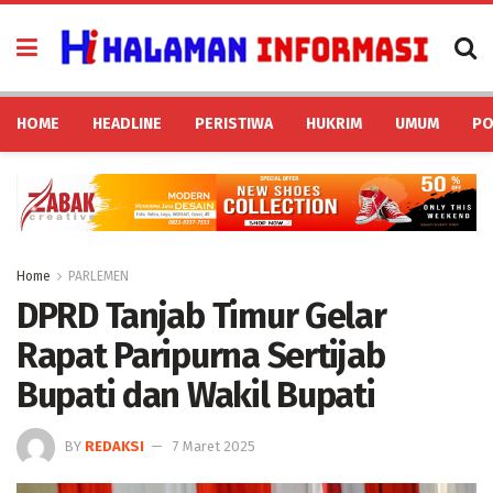
HOME
HEADLINE
PERISTIWA
HUKRIM
UMUM
PO
Home
PARLEMEN
DPRD Tanjab Timur Gelar
Rapat Paripurna Sertijab
Bupati dan Wakil Bupati
BY
REDAKSI
7 Maret 2025