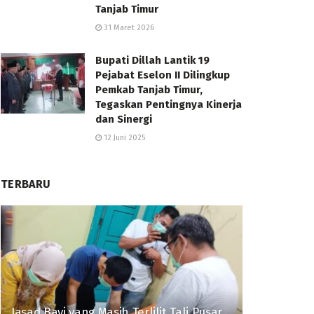
Tanjab Timur
31 Maret 2026
Bupati Dillah Lantik 19
Pejabat Eselon II Dilingkup
Pemkab Tanjab Timur,
Tegaskan Pentingnya Kinerja
dan Sinergi
12 Juni 2025
TERBARU
Jasad Bayi yang Masih Terlilit Tali Pusar