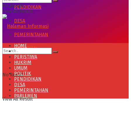
No Result
PENDIDIKAN
View All Result
DESA
PEMERINTAHAN
HOME
PARLEMEN
HEADLINE
PERISTIWA
HUKRIM
UMUM
POLITIK
No Result
PENDIDIKAN
DESA
PEMERINTAHAN
PARLEMEN
View All Result