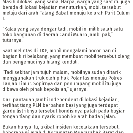
Masih dilokasi yang sama, Harpa, warga yang saat itu juga
berada di lokasi kejadian menuturkan, mobil tersebut
melaju dari arah Talang Babat menuju ke arah Parit Culum
I.
“Kalau yang saya dengar tadi, mobil ini milik salah satu
toko bangunan di daerah Candi Muaro Jambi pak,”
tuturnya.
Saat melintas di TKP, mobil mengalami bocor ban di
bagian kiri belakang, yang membuat mobil tersebut oleng
dan pengemudinya hilang kendali.
“Tadi sekitar jam tujuh malam, mobilnya sudah ditarik
menggunakan truk oleh pihak Polantas menuju Polres
Tanjab Timur. Sopirnya dan penumpang mobil itu juga
dibawa oleh pihak kepolisian,” ujarnya.
Dari pantauan Jambi Independent di lokasi kejadian,
terlihat tiang PLN berbahan besi yang juga terdapat
gardu listriknya tersebut kondisinya patah pada bagian
tengah tiang dan nyaris roboh ke arah badan jalan.
Bukan hanya itu, akibat insiden kecelakaan tersebut,
beberapa wilayah di Kecamatan Muarasabak Barat dan