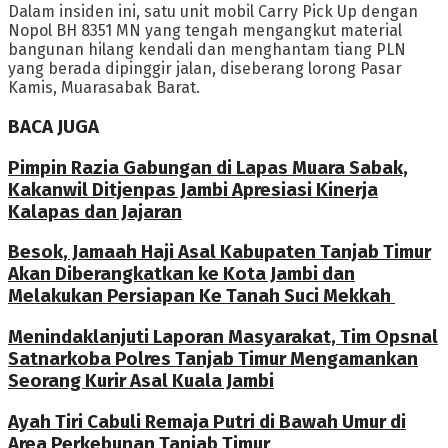
Dalam insiden ini, satu unit mobil Carry Pick Up dengan
Nopol BH 8351 MN yang tengah mengangkut material
bangunan hilang kendali dan menghantam tiang PLN
yang berada dipinggir jalan, diseberang lorong Pasar
Kamis, Muarasabak Barat.
BACA JUGA
Pimpin Razia Gabungan di Lapas Muara Sabak,
Kakanwil Ditjenpas Jambi Apresiasi Kinerja
Kalapas dan Jajaran
Besok, Jamaah Haji Asal Kabupaten Tanjab Timur
Akan Diberangkatkan ke Kota Jambi dan
Melakukan Persiapan Ke Tanah Suci Mekkah
Menindaklanjuti Laporan Masyarakat, Tim Opsnal
Satnarkoba Polres Tanjab Timur Mengamankan
Seorang Kurir Asal Kuala Jambi
Ayah Tiri Cabuli Remaja Putri di Bawah Umur di
Area Perkebunan Tanjab Timur