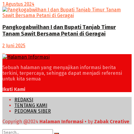
1 Agustus 2024
Pangkogabwilhan I dan Bupati Tanjab Timur
Tanam Sawit Bersama Petani di Geragai
2 Juni 2025
Sebuah halaman yang menyajikan informasi berita
terkini, terpercaya, sehingga dapat menjadi referensi
untuk kita semua
Ikuti Kami
REDAKSI
TENTANG KAMI
PEDOMAN SIBER
Copyrigh @2024
Halaman Informasi •
by
Zabak Creative