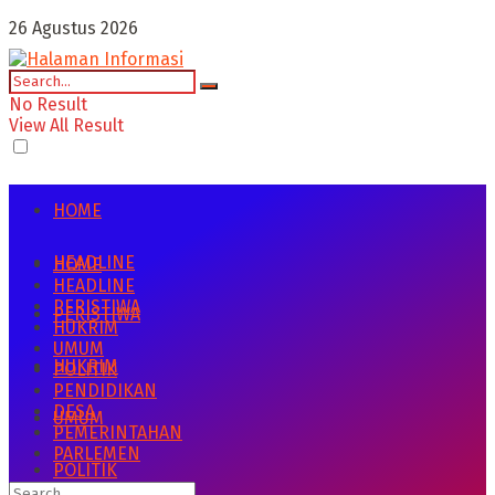
26 Agustus 2026
No Result
View All Result
HOME
HEADLINE
HOME
HEADLINE
PERISTIWA
PERISTIWA
HUKRIM
UMUM
HUKRIM
POLITIK
PENDIDIKAN
DESA
UMUM
PEMERINTAHAN
PARLEMEN
POLITIK