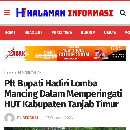
HOME
HEADLINE
PERISTIWA
HUKRIM
UMUM
PO
Home
PEMERINTAHAN
Plt Bupati Hadiri Lomba
Mancing Dalam Memperingati
HUT Kabupaten Tanjab Timur
BY
REDAKSI
27 Oktober 2024