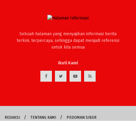
Sebuah halaman yang menyajikan informasi berita
terkini, terpercaya, sehingga dapat menjadi referensi
untuk kita semua
Ikuti Kami
REDAKSI
TENTANG KAMI
PEDOMAN SIBER
Copyrigh @2024
Halaman Informasi •
by
Zabak Creative