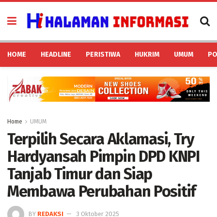
HOME
HEADLINE
PERISTIWA
HUKRIM
UMUM
PO
Home
UMUM
Terpilih Secara Aklamasi, Try
Hardyansah Pimpin DPD KNPI
Tanjab Timur dan Siap
Membawa Perubahan Positif
BY
REDAKSI
3 Oktober 2025