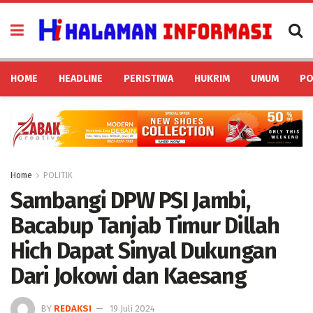
HOME
HEADLINE
PERISTIWA
HUKRIM
UMUM
PO
Home
POLITIK
Sambangi DPW PSI Jambi,
Bacabup Tanjab Timur Dillah
Hich Dapat Sinyal Dukungan
Dari Jokowi dan Kaesang
BY
REDAKSI
19 Juli 2024