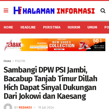
HOME
HEADLINE
PERISTIWA
HUKRIM
UMUM
PO
Home
POLITIK
Sambangi DPW PSI Jambi,
Bacabup Tanjab Timur Dillah
Hich Dapat Sinyal Dukungan
Dari Jokowi dan Kaesang
BY
REDAKSI
19 Juli 2024