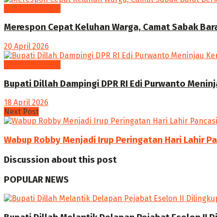
PEMERINTAHAN
Merespon Cepat Keluhan Warga, Camat Sabak Barat
20 April 2026
PEMERINTAHAN
Bupati Dillah Dampingi DPR RI Edi Purwanto Meninj
18 April 2026
Next Post
Wabup Robby Menjadi Irup Peringatan Hari Lahir P
Discussion about this post
POPULAR NEWS