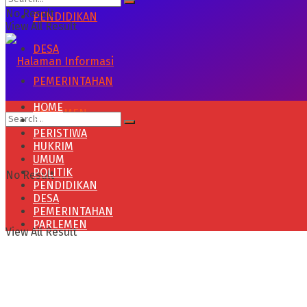
No Result
PENDIDIKAN
View All Result
DESA
PEMERINTAHAN
HOME
PARLEMEN
HEADLINE
PERISTIWA
HUKRIM
UMUM
POLITIK
No Result
PENDIDIKAN
DESA
PEMERINTAHAN
PARLEMEN
View All Result