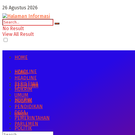
26 Agustus 2026
No Result
View All Result
HOME
HEADLINE
HOME
HEADLINE
PERISTIWA
PERISTIWA
HUKRIM
UMUM
HUKRIM
POLITIK
PENDIDIKAN
DESA
UMUM
PEMERINTAHAN
PARLEMEN
POLITIK