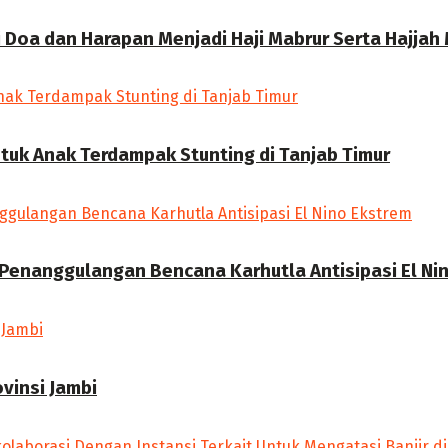
gi Doa dan Harapan Menjadi Haji Mabrur Serta Hajjah
uk Anak Terdampak Stunting di Tanjab Timur
 Penanggulangan Bencana Karhutla Antisipasi El Ni
ovinsi Jambi