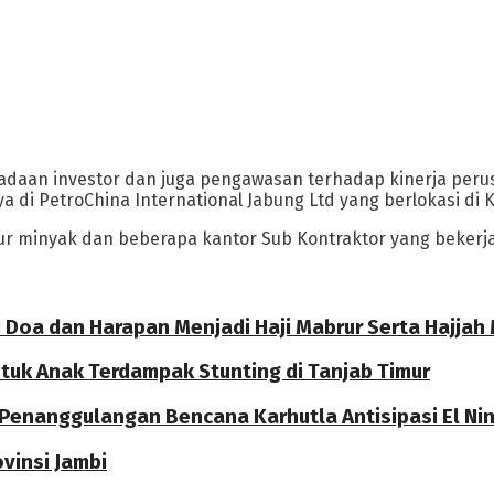
daan investor dan juga pengawasan terhadap kinerja perus
 di PetroChina International Jabung Ltd yang berlokasi di 
mur minyak dan beberapa kantor Sub Kontraktor yang beker
gi Doa dan Harapan Menjadi Haji Mabrur Serta Hajjah
uk Anak Terdampak Stunting di Tanjab Timur
 Penanggulangan Bencana Karhutla Antisipasi El Ni
ovinsi Jambi