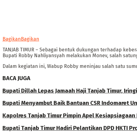
Bagikan
Bagikan
TANJAB TIMUR – Sebagai bentuk dukungan terhadap kebera
Bupati Robby Nahliyansyah melakukan Monev, salah satunya
Dalam kegiatan ini, Wabup Robby meninjau salah satu su
BACA JUGA
Bupati Dillah Lepas Jamaah Haji Tanjab Timur, Irin
Bupati Menyambut Baik Bantuan CSR Indomaret Unt
Kapolres Tanjab Timur Pimpin Apel Kesiapsiagaan
Bupati Tanjab Timur Hadiri Pelantikan DPD HKTI Pr