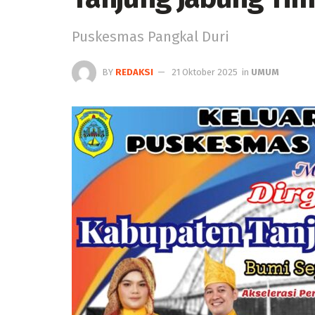
Puskesmas Pangkal Duri
BY
REDAKSI
21 Oktober 2025
in
UMUM