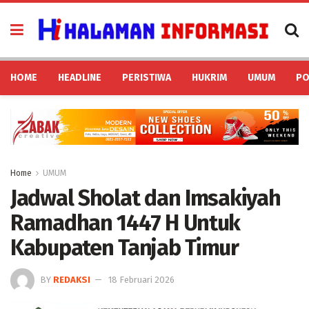
HOME
HEADLINE
PERISTIWA
HUKRIM
UMUM
PO
Home
UMUM
Jadwal Sholat dan Imsakiyah
Ramadhan 1447 H Untuk
Kabupaten Tanjab Timur
BY
REDAKSI
18 Februari 2026