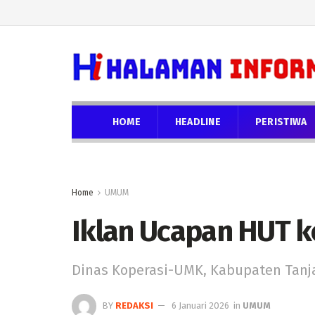
HOME
HEADLINE
PERISTIWA
Home
UMUM
Iklan Ucapan HUT k
Dinas Koperasi-UMK, Kabupaten Tanj
BY
REDAKSI
6 Januari 2026
in
UMUM