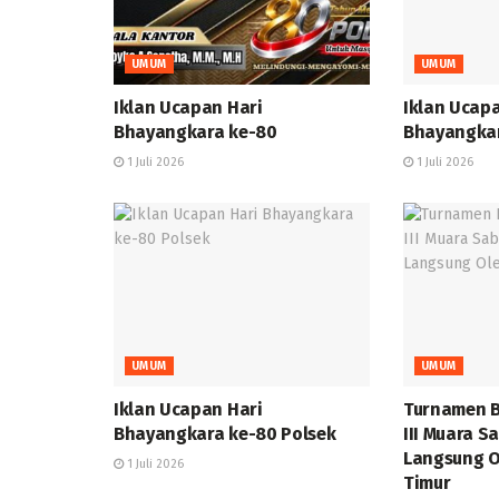
UMUM
UMUM
Iklan Ucapan Hari
Iklan Ucap
Bhayangkara ke-80
Bhayangka
1 Juli 2026
1 Juli 2026
UMUM
UMUM
Iklan Ucapan Hari
Turnamen B
Bhayangkara ke-80 Polsek
III Muara S
Langsung O
1 Juli 2026
Timur