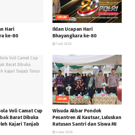
UMUM
an Hari
Iklan Ucapan Hari
ra ke-80
Bhayangkara ke-80
1 Juli 2026
UMUM
ola Voli Camat Cup
Wisuda Akbar Pondok
abak Barat Dibuka
Pesantren Al Kautsar, Luluskan
leh Kajari Tanjab
Ratusan Santri dan Siswa MI
4 Juni 2026