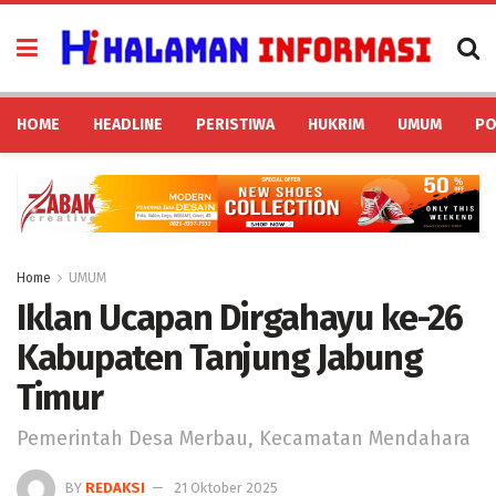
HOME
HEADLINE
PERISTIWA
HUKRIM
UMUM
PO
Home
UMUM
Iklan Ucapan Dirgahayu ke-26
Kabupaten Tanjung Jabung
Timur
Pemerintah Desa Merbau, Kecamatan Mendahara
BY
REDAKSI
21 Oktober 2025