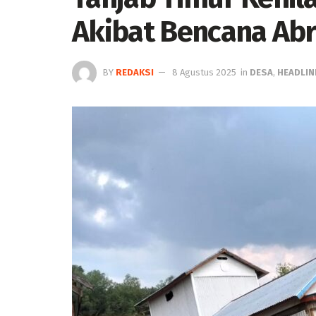
Akibat Bencana Abr
BY
REDAKSI
8 Agustus 2025
in
DESA
,
HEADLIN