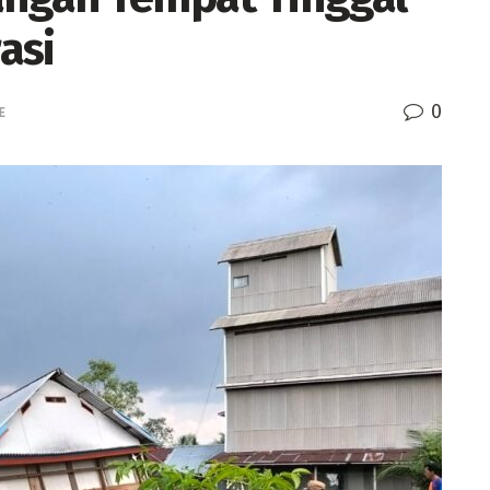
asi
0
E