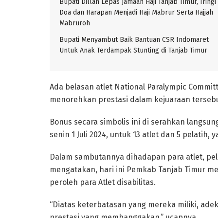
Bupati Dillah Lepas Jamaah Haji Tanjab Timur, Iringi
Doa dan Harapan Menjadi Haji Mabrur Serta Hajjah
Mabruroh
Bupati Menyambut Baik Bantuan CSR Indomaret
Untuk Anak Terdampak Stunting di Tanjab Timur
Ada belasan atlet National Paralympic Commit
menorehkan prestasi dalam kejuaraan tersebu
Bonus secara simbolis ini di serahkan langsun
senin 1 Juli 2024, untuk 13 atlet dan 5 pelatih
Dalam sambutannya dihadapan para atlet, pel
mengatakan, hari ini Pemkab Tanjab Timur me
peroleh para Atlet disabilitas.
“Diatas keterbatasan yang mereka miliki, ade
prestasi yang membanggakan,” ucapnya.