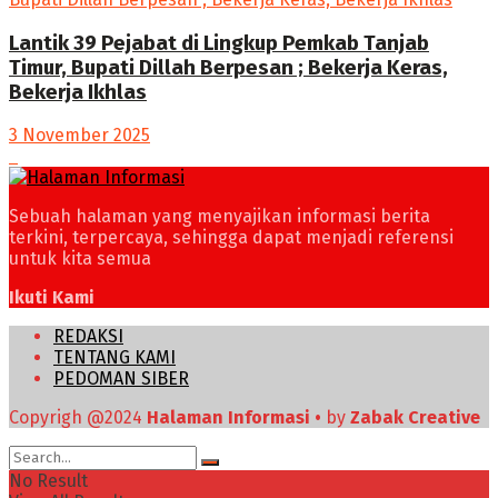
Lantik 39 Pejabat di Lingkup Pemkab Tanjab
Timur, Bupati Dillah Berpesan ; Bekerja Keras,
Bekerja Ikhlas
3 November 2025
Sebuah halaman yang menyajikan informasi berita
terkini, terpercaya, sehingga dapat menjadi referensi
untuk kita semua
Ikuti Kami
REDAKSI
TENTANG KAMI
PEDOMAN SIBER
Copyrigh @2024
Halaman Informasi •
by
Zabak Creative
No Result