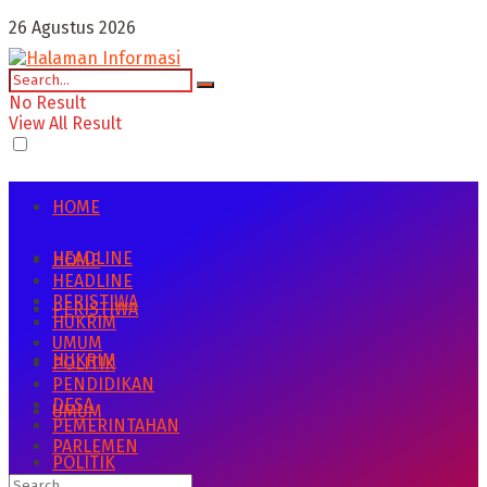
26 Agustus 2026
No Result
View All Result
HOME
HEADLINE
HOME
HEADLINE
PERISTIWA
PERISTIWA
HUKRIM
UMUM
HUKRIM
POLITIK
PENDIDIKAN
DESA
UMUM
PEMERINTAHAN
PARLEMEN
POLITIK