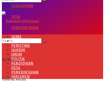
No Result
PENDIDIKAN
View All Result
DESA
PEMERINTAHAN
HOME
PARLEMEN
HEADLINE
PERISTIWA
HUKRIM
UMUM
POLITIK
No Result
PENDIDIKAN
DESA
PEMERINTAHAN
PARLEMEN
View All Result