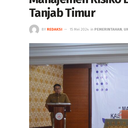
Tanjab Timur
BY
REDAKSI
15 Mei 2024
in
PEMERINTAHAN
,
U