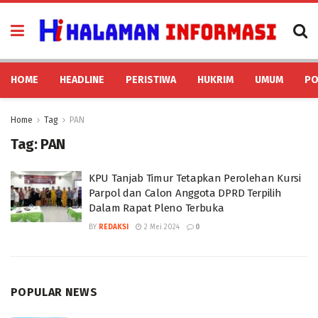
HOME
HEADLINE
PERISTIWA
HUKRIM
UMUM
PO
Home
Tag
PAN
Tag:
PAN
KPU Tanjab Timur Tetapkan Perolehan Kursi
Parpol dan Calon Anggota DPRD Terpilih
Dalam Rapat Pleno Terbuka
BY
REDAKSI
2 Mei 2024
0
POPULAR NEWS