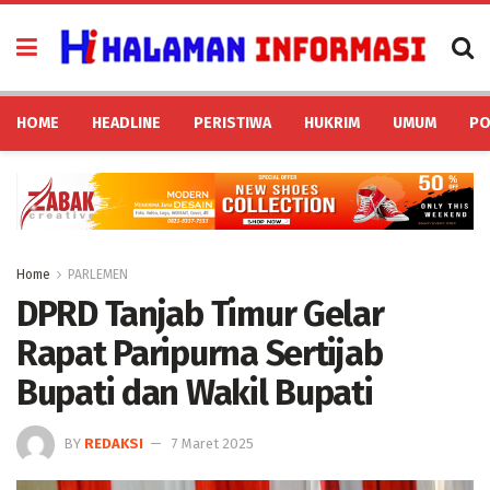
HOME
HEADLINE
PERISTIWA
HUKRIM
UMUM
PO
Home
PARLEMEN
DPRD Tanjab Timur Gelar
Rapat Paripurna Sertijab
Bupati dan Wakil Bupati
BY
REDAKSI
7 Maret 2025